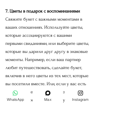
7. Цветы в подарок с воспоминаниями
Свяжите букет с важными моментами в 
ваших отношениях. Используйте цветы, 
которые ассоциируются с вашими 
первыми свиданиями, или выберите цветы, 
которые вы дарили друг другу в знаковые 
моменты. Например, если ваш партнер 
любит путешествовать, сделайте букет, 
включив в него цветы из тех мест, которые 
вы посетили вместе. Или, если у вас есть 
особенное место в городе, где вы часто 
WhatsApp
Max
Instagram
бываете вдвоем, добавьте в букет 
элементы, напоминающие об этом месте. 
Включите записку, в которой расскажите, 
что вас вдохновило на создание этого 
букета, и подарите его в момент, когда 