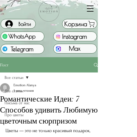
Корзина
Войти
Instagram
WhatsApp
Max
Telegram
Пост
Все статьи
Emotion Alanya
Все статьи
3 мин. чтения
Романтические Идеи: 7
Письма от нас
Способов удивить Любимую
Про цветы
цветочным сюрпризом
Цветы — это не только красивый подарок, 