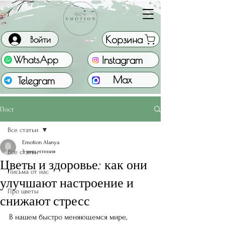
Корзина
Войти
Instagram
WhatsApp
Max
Telegram
Пост
Все статьи
Emotion Alanya
Все статьи
3 мин. чтения
Цветы и здоровье: как они
Письма от нас
улучшают настроение и
Про цветы
снижают стресс
В нашем быстро меняющемся мире, 