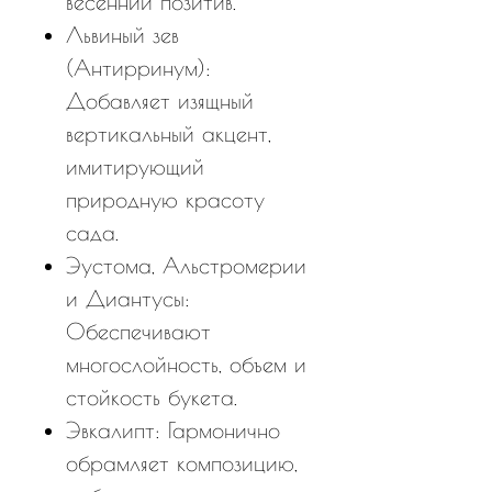
весенний позитив.
Львиный зев
(Антирринум):
Добавляет изящный
вертикальный акцент,
имитирующий
природную красоту
сада.
Эустома, Альстромерии
и Диантусы:
Обеспечивают
многослойность, объем и
стойкость букета.
Эвкалипт: Гармонично
обрамляет композицию,