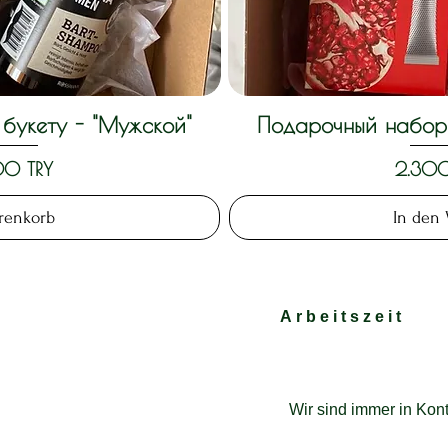
букету - "Мужской"
Подарочный набор 
nsicht
Schne
Preis
00 TRY
2.300
renkorb
In den
Arbeitszeit
Wir sind immer in Kont