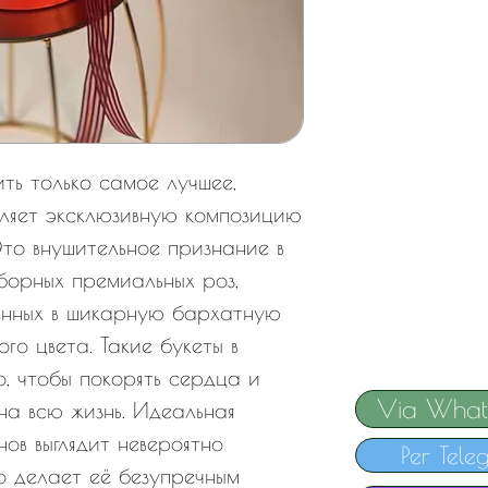
ить только самое лучшее,
вляет эксклюзивную композицию
то внушительное признание в
борных премиальных роз,
енных в шикарную бархатную
го цвета. Такие букеты в
, чтобы покорять сердца и
Via What
на всю жизнь. Идеальная
ов выглядит невероятно
Per Tele
о делает её безупречным