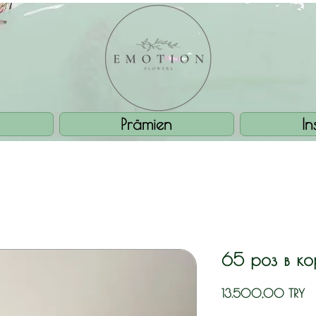
Prämien
I
65 роз в к
Pr
13.500,00 TRY