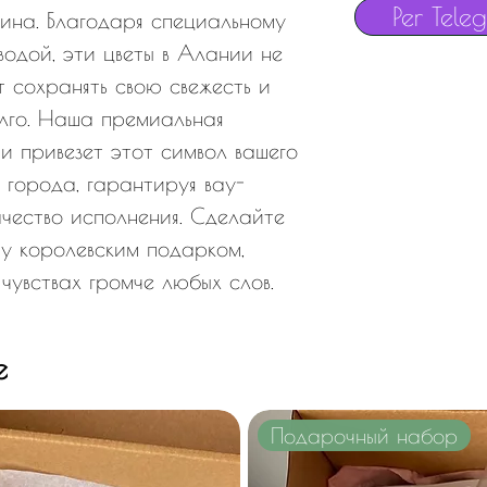
Per Tele
ина. Благодаря специальному
водой, эти цветы в Алании не
т сохранять свою свежесть и
лго. Наша премиальная
и привезет этот символ вашего
 города, гарантируя вау-
ачество исполнения. Сделайте
му королевским подарком,
чувствах громче любых слов.
e
Подарочный набор