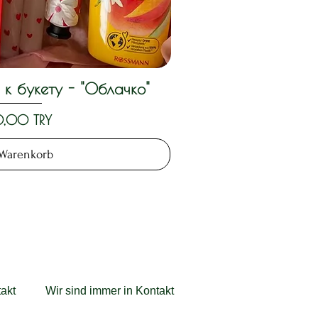
к букету - "Облачко"
llansicht
,00 TRY
 Warenkorb
akt
Wir sind immer in Kontakt