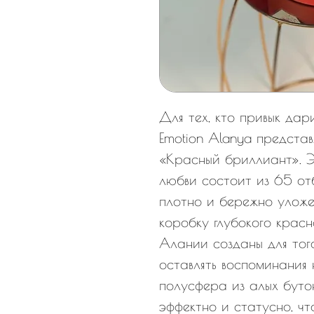
Для тех, кто привык дар
Emotion Alanya предста
«Красный бриллиант». Э
любви состоит из 65 от
плотно и бережно улож
коробку глубокого красно
Алании созданы для того
оставлять воспоминания 
полусфера из алых бутон
эффектно и статусно, чт