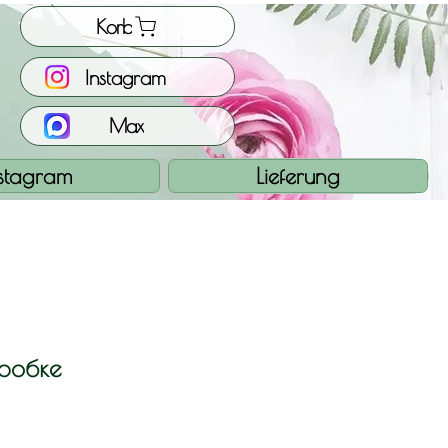
Korb
Instagram
Max
nstagram
Lieferung
оробке
eis