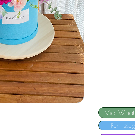
Via What
Per Tele