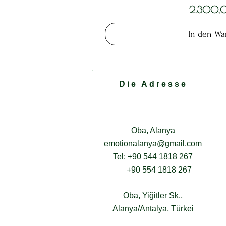
Preis
2.300,
In den Wa
Die Adresse
Oba, Alanya
emotionalanya@gmail.com
Tel: +90 544 1818 267
+90 554 1818 267
Oba, Yiğitler Sk.,
Alanya/Antalya, Türkei