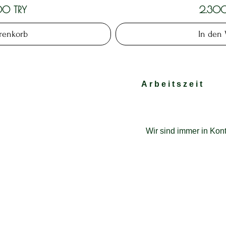
Preis
00 TRY
2.300
renkorb
In den
Arbeitszeit
Wir sind immer in Kont