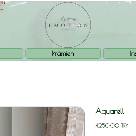
Prämien
I
Aquarell
Prei
4.250,00 TRY