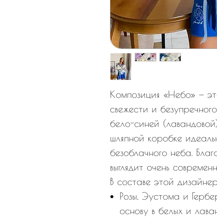
Композиция «Небо» — эт
свежести и безупречного
бело-синей (лавандовой)
шляпной коробке идеал
безоблачного неба. Благ
выглядит очень современ
В составе этой дизайне
Розы, Эустома и Герб
основу в белых и лава