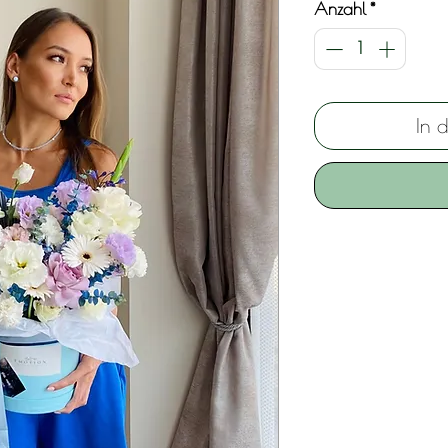
Anzahl
*
In 