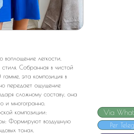
о воплощение легкости,
 стиля. Собранная в чистой
 гамме, эта композиция в
ьно передает ощущение
одаря сложному составу, она
но и многогранно.
Via What
рской композиции:
еры: Формируют воздушную
Per Tele
ндовых тонах.