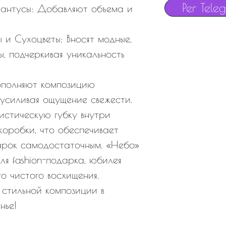
Per Tele
антусы: Добавляют объема и
 и Сухоцветы: Вносят модные,
, подчеркивая уникальность
ополняют композицию
 усиливая ощущение свежести.
истическую губку внутри
коробки, что обеспечивает
арок самодостаточным. «Небо»
ля fashion-подарка, юбилея
о чистого восхищения.
 стильной композиции в
нье!