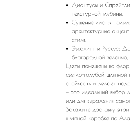
Диантусы и Спрей-ди
текстурной глубины.
Сушеные листья пальмы
архитектурные акценты
стиля.
Эвкалипт и Рускус: Д
благородной зеленью,
Цветы помещены во флор
светло-голубой шляпной 
стойкость и делает под
— это идеальный выбор д
или для выражения самог
Закажите доставку этой
шляпной коробке по Ала