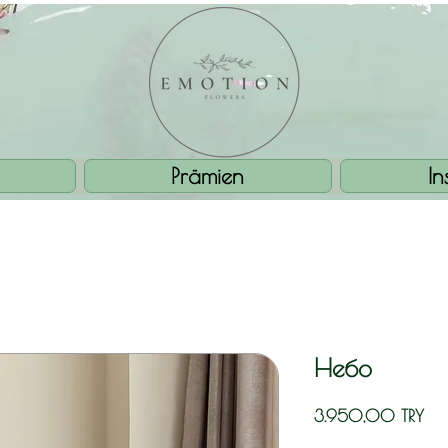
Prämien
I
Небо
Prei
3.950,00 TRY