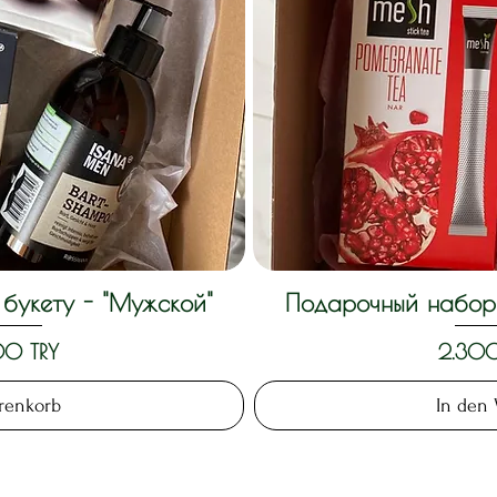
букету - "Мужской"
Подарочный набор 
nsicht
Schne
Preis
00 TRY
2.300
renkorb
In den