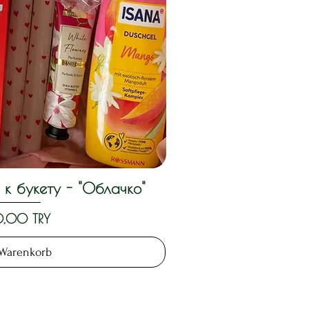
к букету - "Облачко"
llansicht
,00 TRY
 Warenkorb