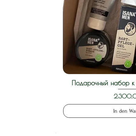
Подарочный набор к 
Schnella
Preis
2.300,
In den Wa