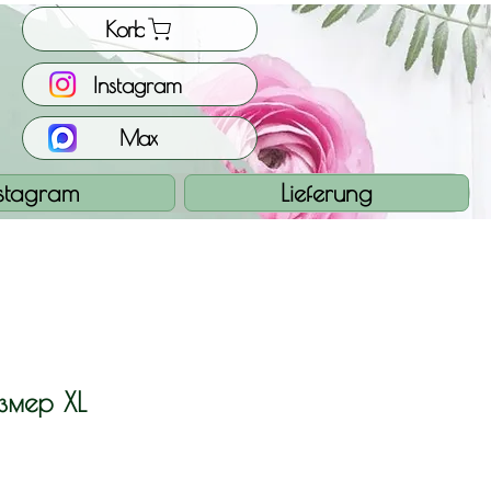
Korb
Instagram
Max
nstagram
Lieferung
азмер XL
is