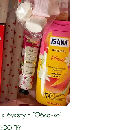
к букету - "Облачко"
llansicht
,00 TRY