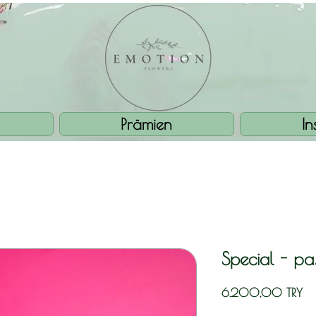
Prämien
I
Special - р
Pre
6.200,00 TRY