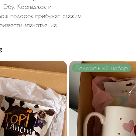
в Обу, Каргыджак и
ваш подарок прибудет свежим,
оизвести впечатление.
e
Подарочный набор