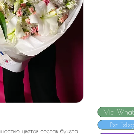
Via What
Per Tele
онностью цветов состав букета