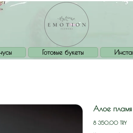
нусы
Готовые букеты
Инста
Алое пламя
Це
8 350,00 TRY