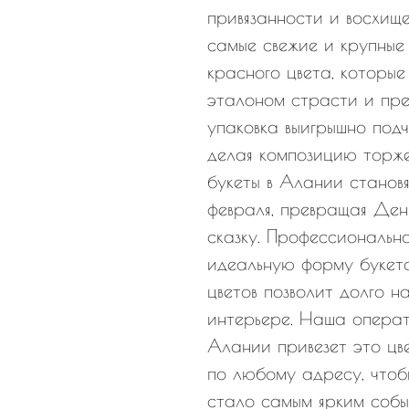
привязанности и восхищ
самые свежие и крупные
красного цвета, которые
эталоном страсти и пре
упаковка выигрышно подч
делая композицию торже
букеты в Алании становя
февраля, превращая Ден
сказку. Профессиональн
идеальную форму букета
цветов позволит долго н
интерьере. Наша операт
Алании привезет это цв
по любому адресу, чтоб
стало самым ярким собы