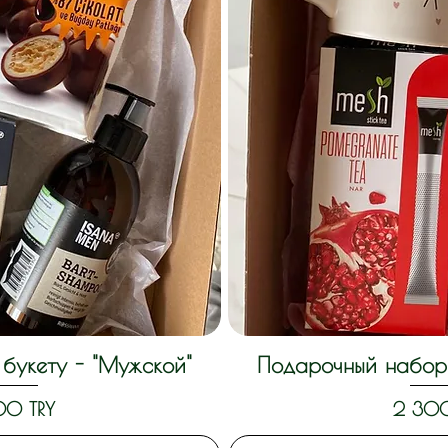
букету - "Мужской"
Подарочный набор 
росмотр
Быстры
Цена
00 TRY
2 300