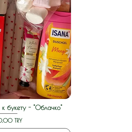
к букету - "Облачко"
й просмотр
,00 TRY