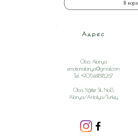
В кор
Адрес
Oba, Alanya
emotionalanya@gmail.com
Tel: +905441818267
Oba, Yiğitler Sk., No13,
Alanya/Antalya/Turkey