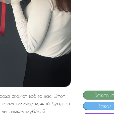
Заказ 
роза скажет всё за вас. Этот
е время величественный букет от
Заказ 
ный символ глубокой