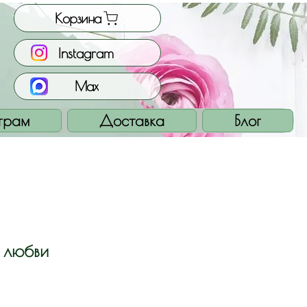
Корзина
Instagram
Max
грам
Доставка
Блог
 любви
на