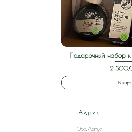
Подарочный набор к 
Быстрый п
Цена
2 300,
В кор
Адрес
Oba, Alanya