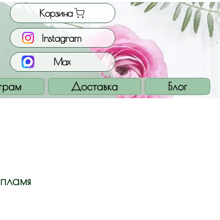
Корзина
Instagram
Max
грам
Доставка
Блог
пламя
ена