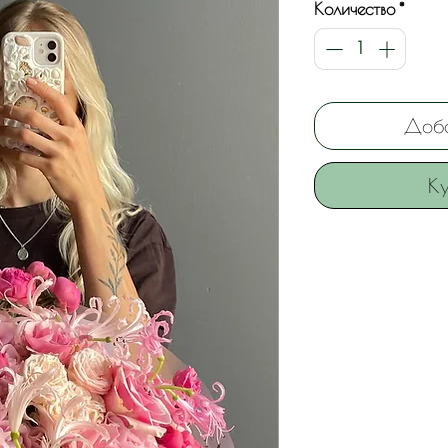
Количество
*
Доба
Ку