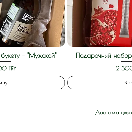
букету - "Мужской"
Подарочный набор 
росмотр
Быстры
Цена
00 TRY
2 300
зину
В к
Доставка цвет