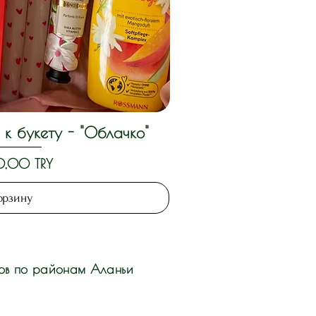
к букету - "Облачко"
й просмотр
,00 TRY
орзину
ов по районам Аланьи