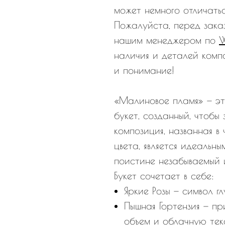
может немного отличатьс
Пожалуйста, перед зака
нашим менеджером по
наличия и деталей комп
и понимание!
«Малиновое пламя» — эт
букет, созданный, чтобы
композиция, названная в 
цвета, является идеальн
поистине незабываемый 
Букет сочетает в себе:
Яркие Розы — символ г
Пышная Гортензия — п
объем и облачную тек