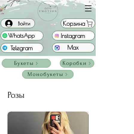
Корзина
Войти
Instagram
WhatsApp
Max
Telegram
Букеты
Коробки
Монобукеты
Розы