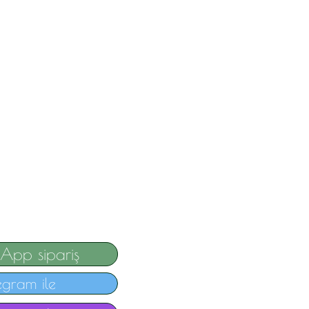
App sipariş
egram ile