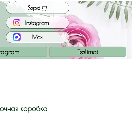
Sepet
Instagram
Max
stagram
Teslimat
точная коробка