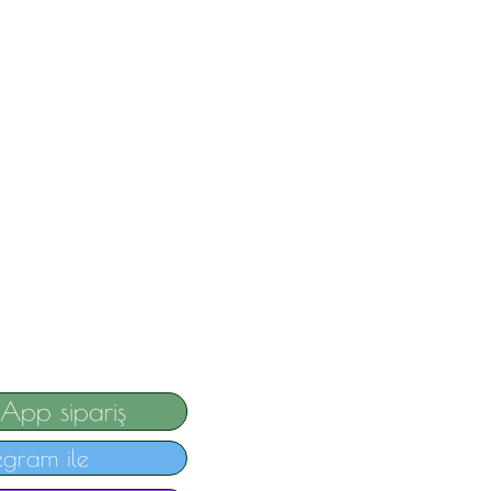
App sipariş
egram ile