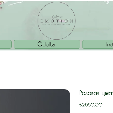
Ödüller
In
Розовая цве
Fiyat
₺2.550,00