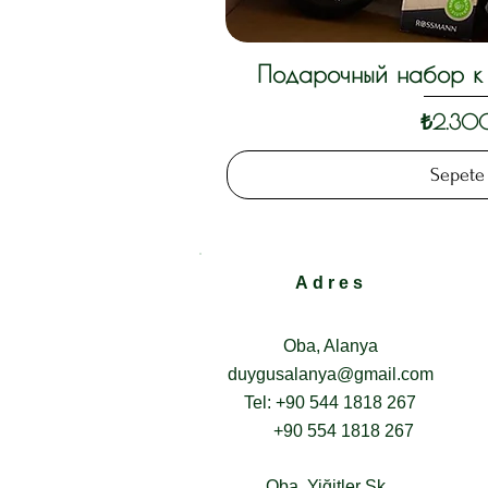
Подарочный набор к 
Hızlı B
Fiyat
₺2.30
Sepete
Adres
Oba, Alanya
duygusalanya@gmail.com
Tel: +90 544 1818 267
+90 554 1
818 267
Oba, Yiğitler Sk.,