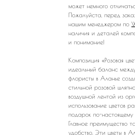
может немного отличатьс
Пожалуйста, перед зака
нашим менеджером по
наличия и деталей комп
и понимание!
Композиция «Розовая цве
идеальный баланс между
флористы в Аланье созд
стильной розовой шляпн
воздушной лентой из ор
использование цветов р
подарок по-настоящему 
Главное преимущество т
удобство. Эти цветы в А