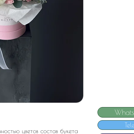
Whats
Tel
онностью цветов состав букета