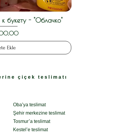
к букету - "Облачко"
lı Bakış
300,00
te Ekle
rine çiçek teslimatı
Oba’ya teslimat
Şehir merkezine teslimat
Tosmur’a teslimat
Kestel’e teslimat