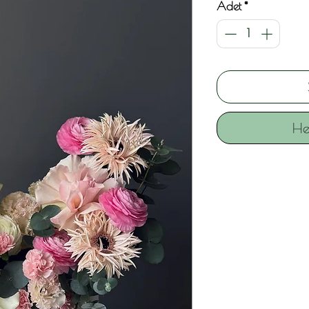
Adet
*
He