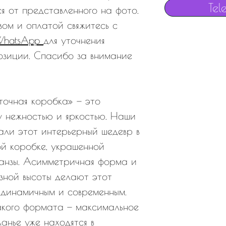
Tel
я от представленного на фото.
зом и оплатой свяжитесь с
WhatsApp
для уточнения
озиции. Спасибо за внимание
точная коробка» — это
 нежностью и яркостью. Наши
али этот интерьерный шедевр в
ой коробке, украшенной
ганзы. Асимметричная форма и
азной высоты делают этот
динамичным и современным.
акого формата — максимальное
ланье уже находятся в