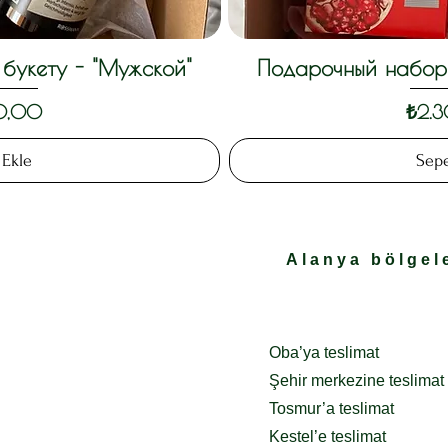
букету - "Мужской"
Подарочный набор 
akış
Hız
Fiyat
0,00
₺2.
 Ekle
Sepe
Alanya bölgele
Oba’ya teslimat
Şehir merkezine teslimat
Tosmur’a teslimat
Kestel’e teslimat