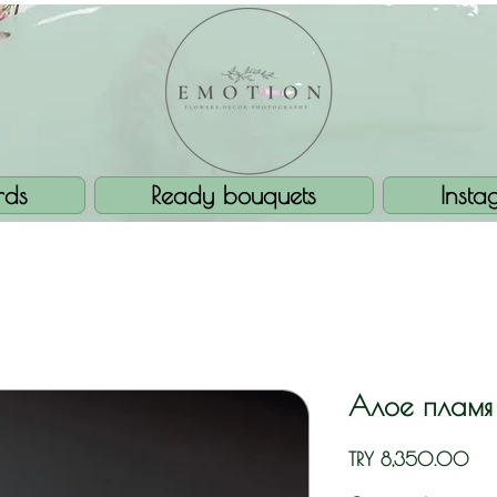
rds
Ready bouquets
Insta
Алое пламя
Pric
TRY 8,350.00