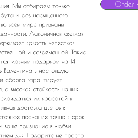
Order 
ения. Мы отбираем только
 бутоны роз насыщенного
 во всем мире признаны
данности. Лаконичная светлая
еркивает яркость лепестков,
ственной и современной. Такие
тся главным подарком на 14
ь Валентина в настоящую
ая сборка гарантирует
, а высокая стойкость наших
аслаждаться их красотой в
ивная доставка цветов в
еточное послание точно в срок
ы ваше признание в любви
тием дня. Подарите не просто