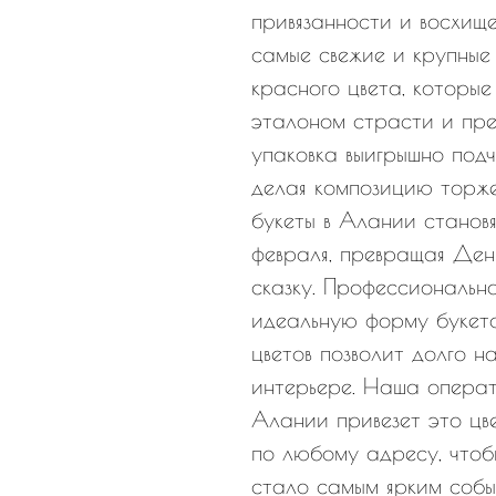
привязанности и восхищ
самые свежие и крупные
красного цвета, которые
эталоном страсти и пре
упаковка выигрышно подч
делая композицию торже
букеты в Алании становя
февраля, превращая Ден
сказку. Профессиональн
идеальную форму букета
цветов позволит долго н
интерьере. Наша операт
Алании привезет это цв
по любому адресу, чтоб
стало самым ярким собы