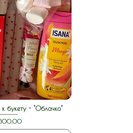
к букету - "Облачко"
ck View
,300.00