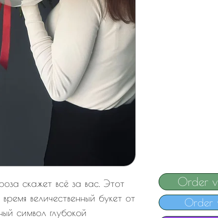
Order 
роза скажет всё за вас. Этот
е время величественный букет от
Order 
ный символ глубокой