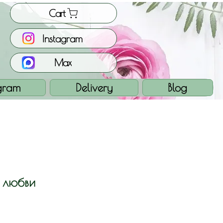
Cart
Instagram
Max
gram
Delivery
Blog
 любви
e