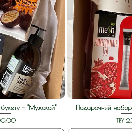
букету - "Мужской"
Подарочный набор 
View
Qui
Price
300.00
TRY 2