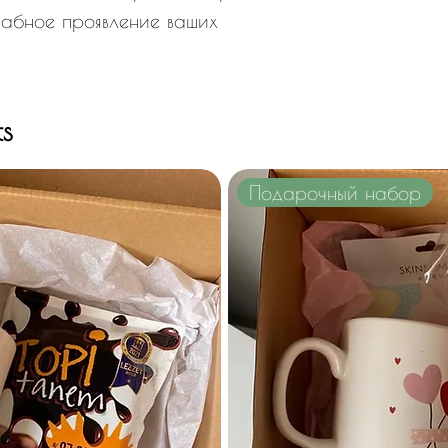
табное проявление ваших
ts
Подарочный набор