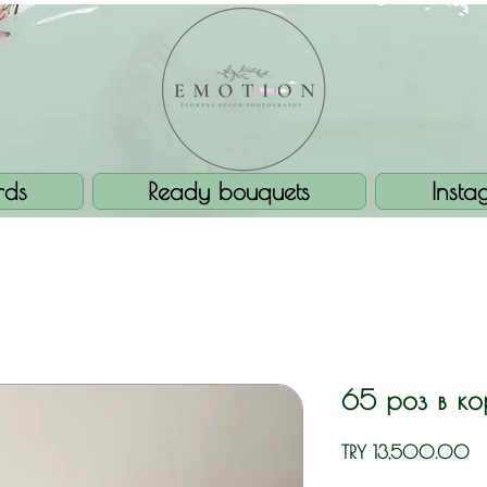
rds
Ready bouquets
Insta
65 роз в к
Pr
TRY 13,500.00