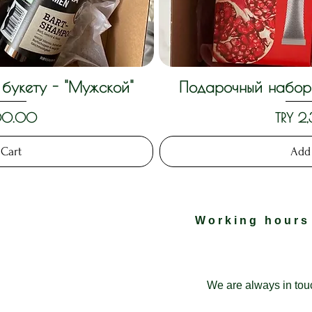
букету - "Мужской"
Подарочный набор 
View
Qui
Price
300.00
TRY 2
 Cart
Add 
Working hours
We are always in tou