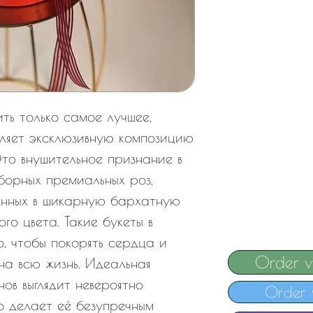
ить только самое лучшее,
вляет эксклюзивную композицию
то внушительное признание в
борных премиальных роз,
енных в шикарную бархатную
го цвета. Такие букеты в
, чтобы покорять сердца и
Order 
на всю жизнь. Идеальная
ов выглядит невероятно
Order 
о делает её безупречным