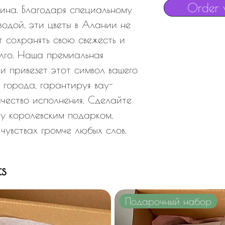
Order 
ина. Благодаря специальному
водой, эти цветы в Алании не
т сохранять свою свежесть и
лго. Наша премиальная
и привезет этот символ вашего
 города, гарантируя вау-
ачество исполнения. Сделайте
му королевским подарком,
чувствах громче любых слов.
ts
Подарочный набор