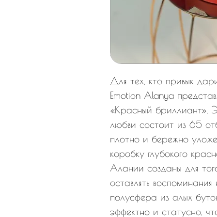
Для тех, кто привык дар
Emotion Alanya предста
«Красный бриллиант». Э
любви состоит из 65 от
плотно и бережно улож
коробку глубокого красно
Алании созданы для того
оставлять воспоминания 
полусфера из алых бутон
эффектно и статусно, чт