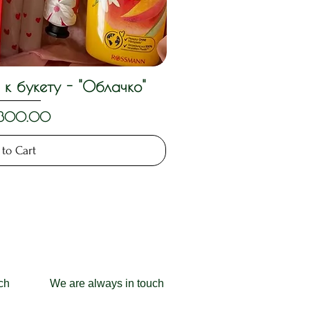
к букету - "Облачко"
ck View
,300.00
to Cart
ch
We are always in touch