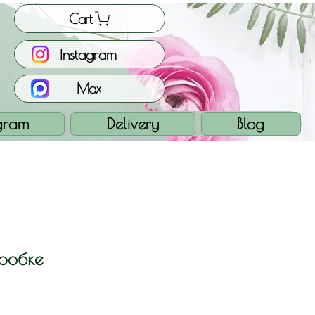
Cart
Instagram
Max
gram
Delivery
Blog
оробке
ice