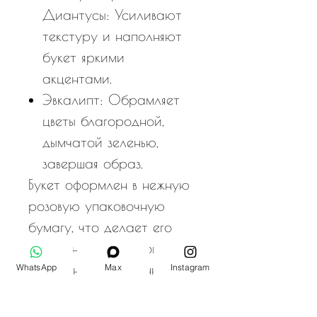
Диантусы: Усиливают
текстуру и наполняют
букет яркими
акцентами.
Эвкалипт: Обрамляет
цветы благородной,
дымчатой зеленью,
завершая образ.
Букет оформлен в нежную
розовую упаковочную
бумагу, что делает его
идеальным подарком для
выражения привязанности,
WhatsApp
Max
Instagram
благодарности или
любви. «Pink