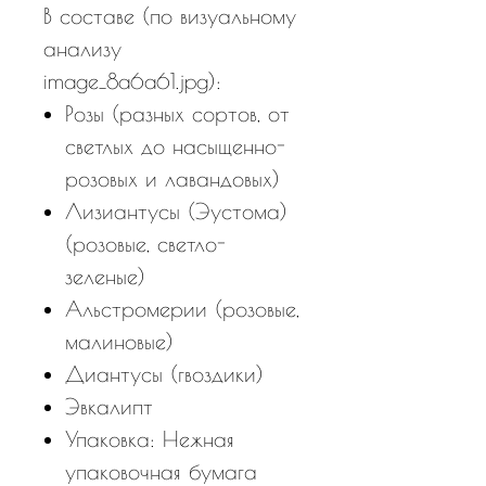
В составе (по визуальному
анализу
image_8a6a61.jpg):
Розы (разных сортов, от
светлых до насыщенно-
розовых и лавандовых)
Лизиантусы (Эустома)
(розовые, светло-
зеленые)
Альстромерии (розовые,
малиновые)
Диантусы (гвоздики)
Эвкалипт
Упаковка: Нежная
упаковочная бумага