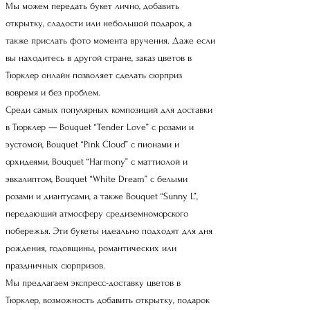
Мы можем передать букет лично, добавить
открытку, сладости или небольшой подарок, а
также прислать фото момента вручения. Даже если
вы находитесь в другой стране, заказ цветов в
Тюрклер онлайн позволяет сделать сюрприз
вовремя и без проблем.
Среди самых популярных композиций для доставки
в Тюрклер — Bouquet “Tender Love” с розами и
эустомой, Bouquet “Pink Cloud” с пионами и
орхидеями, Bouquet “Harmony” с маттиолой и
эвкалиптом, Bouquet “White Dream” с белыми
розами и диантусами, а также Bouquet “Sunny L”,
передающий атмосферу средиземноморского
побережья. Эти букеты идеально подходят для дня
рождения, годовщины, романтических или
праздничных сюрпризов.
Мы предлагаем экспресс-доставку цветов в
Тюрклер, возможность добавить открытку, подарок