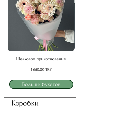
Шелковое прикосновение
Цена
1 650,00 TRY
Больше букетов
Коробки