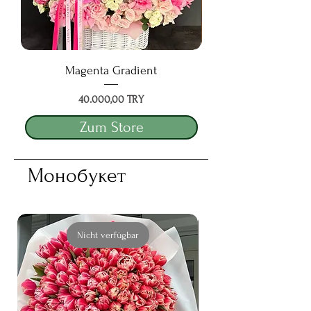
Magenta Gradient
Preis
40.000,00 TRY
Zum Store
Монобукет
Nicht verfügbar