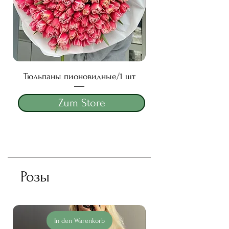
Тюльпаны пионовидные/1 шт
Preis
250,00 TRY
Zum Store
Розы
In den Warenkorb