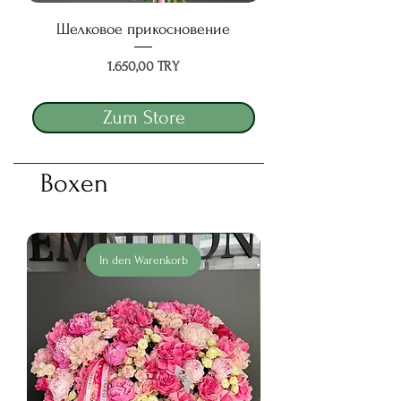
Шелковое прикосновение
Preis
1.650,00 TRY
Zum Store
Boxen
In den Warenkorb